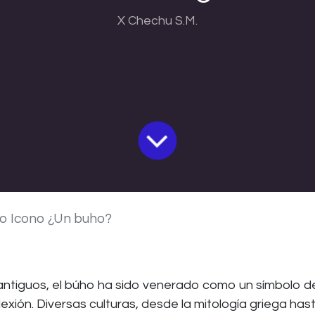
X Chechu S.M.
o Icono ¿Un buho?
ntiguos, el búho ha sido venerado como un símbolo de
flexión. Diversas culturas, desde la mitología griega has