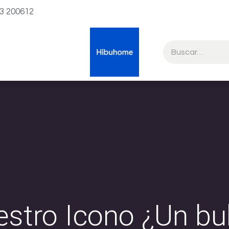
23 200612
stro Icono ¿Un b