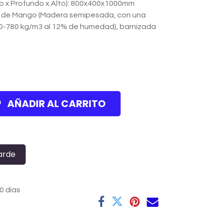
o x Profundo x Alto): 800x400x1000mm
a de Mango (Madera semipesada, con una
0-780 kg/m3 al 12% de humedad), barnizada
AÑADIR AL CARRITO
s
arde
0 días